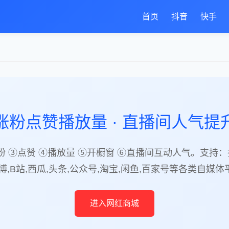
首页
抖音
快手
涨粉点赞播放量 · 直播间人气提
粉 ③点赞 ④播放量 ⑤开橱窗 ⑥直播间互动人气。支持：抖
博,B站,西瓜,头条,公众号,淘宝,闲鱼,百家号等各类自媒
进入网红商城