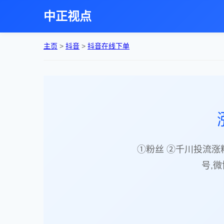
中正视点
主页
>
抖音
>
抖音在线下单
①粉丝 ②千川投流涨
号,微